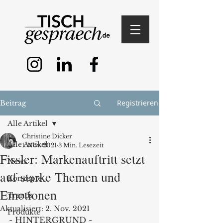
Registrieren
Beitrag
Alle Artikel
Christine Dicker
Alle Artikel
1. Nov. 2021
3 Min. Lesezeit
Fissler: Markenauftritt setzt
News
auf starke Themen und
Konzepte
Emotionen
Trends
Aktualisiert:
2. Nov. 2021
Produkte
- HINTERGRUND - 