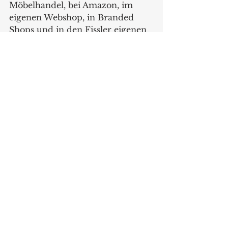
Möbelhandel, bei Amazon, im 
eigenen Webshop, in Branded 
Shops und in den Fissler eigenen 
Shops wird verkauft.  
Wir wollen von Martin Bieri 
wissen, ob es Konflikte gebe, weil 
Fissler einen D2C-Onlineshop 
habe? Bieri verneint und erklärt: 
„Der Verbraucher, der in 
unserem Onlineshop kauft, kann 
sich entscheiden, ob er über uns 
oder einen Händler in seiner 
Umgebung bestellt. Es bleibt also 
spannend bei Fissler. Auf die 
Neuheiten darf man sich freuen. 
Was auf jeden Fall schon sicher 
ist: Die neue Markenkampagne 
wird Wirkung zeigen. Denn mit 