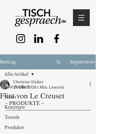
Registrieren
Beitrag
Alle Artikel
Christine Dicker
Alle Artikel
27. Okt. 2023
1 Min. Lesezeit
Flint von Le Creuset
News
- PRODUKTE - 
Konzepte
Trends
Produkte