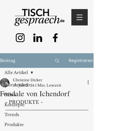
Registrieren
Beitrag
Alle Artikel
Christine Dicker
Alle Artikel
19. Juli 2024
1 Min. Lesezeit
Fondale von Ichendorf
News
- PRODUKTE -
Konzepte
Trends
Produkte