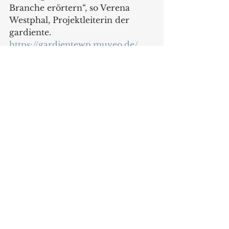
Branche erörtern“, so Verena 
Westphal, Projektleiterin der 
gardiente. 
https://gardientewp.muveo.de/ 
Messen
Alle ansehen
Aktuelle Beiträge