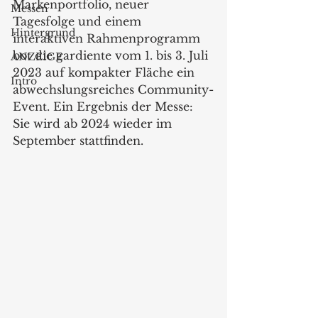
Markenportfolio, neuer 
Messen
Tagesfolge und einem 
Hintergrund
interaktiven Rahmenprogramm 
bot die gardiente vom 1. bis 3. Juli 
ANZEIGE
2023 auf kompakter Fläche ein 
Intro
abwechslungsreiches Community-
Event. Ein Ergebnis der Messe: 
Sie wird ab 2024 wieder im 
September stattfinden.