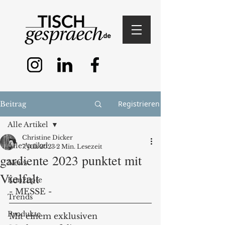
Registrieren
Beitrag
Alle Artikel
Christine Dicker
Alle Artikel
7. Juli 2023
2 Min. Lesezeit
gardiente 2023 punktet mit
News
Vielfalt
Konzepte
- MESSE - 
Trends
Produkte
Mit einem exklusiven 