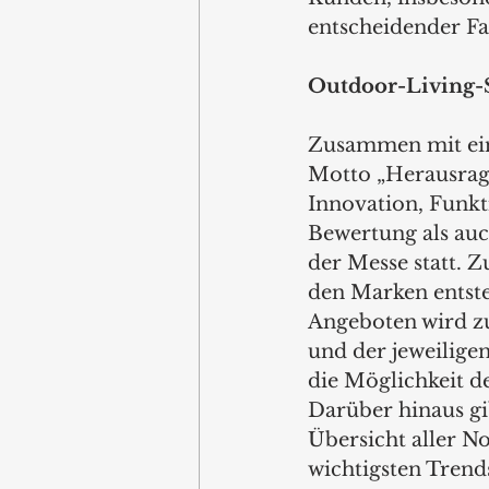
entscheidender Fak
Outdoor-Living-S
Zusammen mit ein
Motto „Herausrage
Innovation, Funkti
Bewertung als auc
der Messe statt. 
den Marken entste
Angeboten wird z
und der jeweilige
die Möglichkeit d
Darüber hinaus gi
Übersicht aller N
wichtigsten Trend