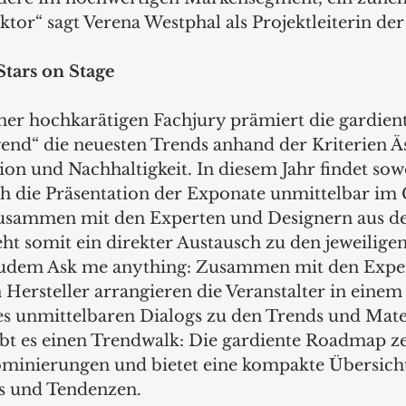
tor“ sagt Verena Westphal als Projektleiterin der
tars on Stage 
er hochkarätigen Fachjury prämiert die gardien
nd“ die neuesten Trends anhand der Kriterien Äs
on und Nachhaltigkeit. In diesem Jahr findet sowo
h die Präsentation der Exponate unmittelbar im
Zusammen mit den Experten und Designern aus de
ht somit ein direkter Austausch zu den jeweilige
udem Ask me anything: Zusammen mit den Exper
n Hersteller arrangieren die Veranstalter in eine
es unmittelbaren Dialogs zu den Trends und Mater
bt es einen Trendwalk: Die gardiente Roadmap zei
ominierungen und bietet eine kompakte Übersicht
s und Tendenzen. 