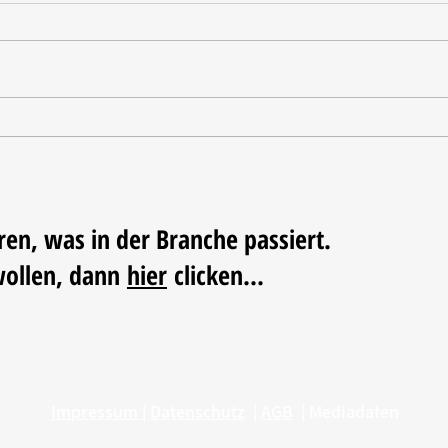
Nordstil Sommer zieht Bilanz
Nachh
der N
ren, was in der Branche passiert.
wollen, dann
hier
clicken...
Impressum
|
Datenschutz
|
AGB
|
Mediadaten