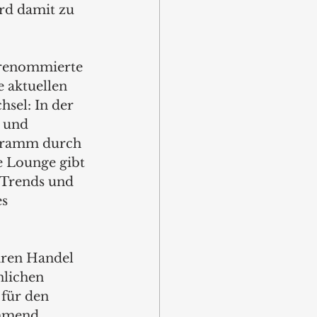
d damit zu 
 renommierte 
 aktuellen 
sel: In der 
 und 
ogramm durch 
 Lounge gibt 
 Trends und 
s 
ären Handel 
nlichen 
für den 
hmend 