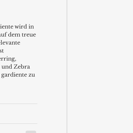
ente wird in 
auf dem treue 
levante 
t 
rring, 
r und Zebra 
gardiente zu 