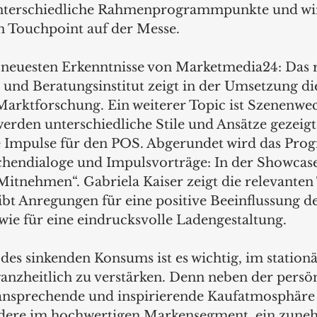
unterschiedliche Rahmenprogrammpunkte und wir
n Touchpoint auf der Messe. 
 neuesten Erkenntnisse von Marketmedia24: Das
und Beratungsinstitut zeigt in der Umsetzung die
Marktforschung. Ein weiterer Topic ist Szenenwech
erden unterschiedliche Stile und Ansätze gezeigt
le Impulse für den POS. Abgerundet wird das Pr
hendialoge und Impulsvorträge: In der Showcase
Mitnehmen“. Gabriela Kaiser zeigt die relevanten
ibt Anregungen für eine positive Beeinflussung de
wie für eine eindrucksvolle Ladengestaltung. 
 des sinkenden Konsums ist es wichtig, im station
ganzheitlich zu verstärken. Denn neben der persö
 ansprechende und inspirierende Kaufatmosphäre 
dere im hochwertigen Markensegment, ein zune