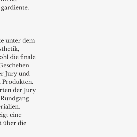
 gardiente. 
te unter dem 
thetik, 
hl die finale 
 Geschehen 
r Jury und 
n Produkten. 
ten der Jury 
m Rundgang 
ialien. 
gt eine 
 über die 