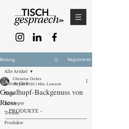
Registrieren
Beitrag
Alle Artikel
Christine Dicker
Alle Artikel
30. Juli 2025
1 Min. Lesezeit
Gugelhupf-Backgenuss von
News
Riess
Konzepte
- PRODUKTE -
Trends
Produkte