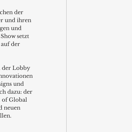
chen der 
r und ihren 
ngen und 
Show setzt 
 auf der 
n der Lobby 
Innovationen 
igns und 
ch dazu: der 
 of Global 
d neuen 
len. 