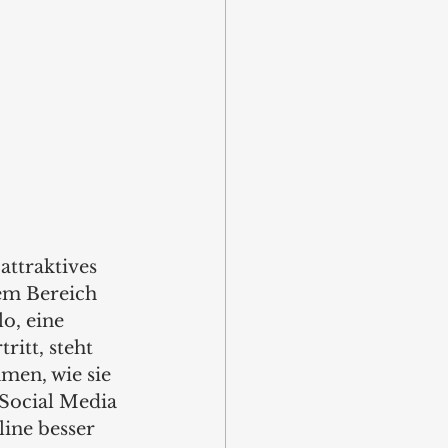
attraktives 
em Bereich 
o, eine 
itt, steht 
men, wie sie 
Social Media 
ine besser 