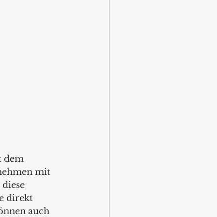
t dem 
rnehmen mit 
diese 
 direkt 
önnen auch 