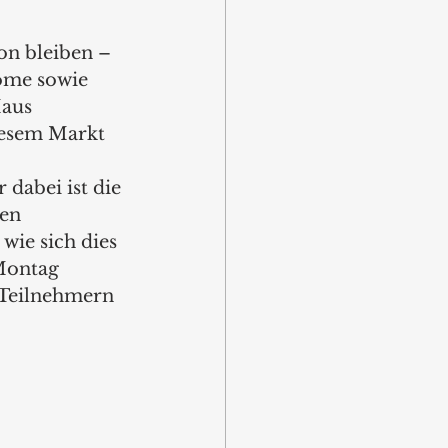
on bleiben – 
ome sowie 
aus 
iesem Markt 
dabei ist die 
en 
ie sich dies 
Montag 
 Teilnehmern  