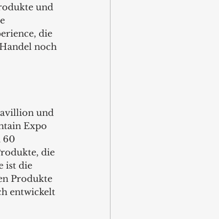
rodukte und 
e 
rience, die 
 Handel noch 
villion und 
ntain Expo 
 60 
odukte, die 
ist die 
en Produkte 
h entwickelt 