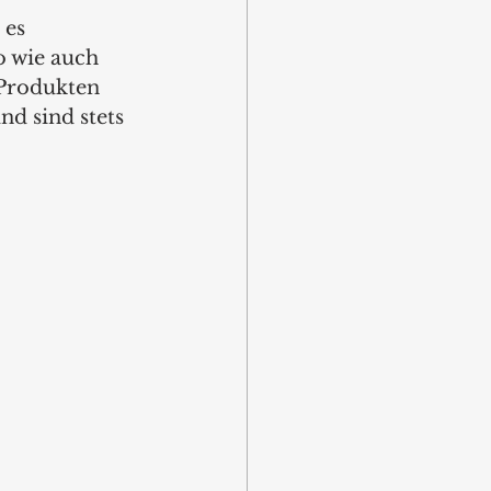
 es 
 wie auch 
 Produkten 
d sind stets 