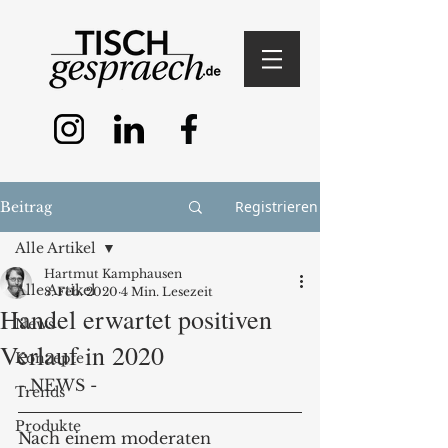
Registrieren
Beitrag
Alle Artikel
Hartmut Kamphausen
Alle Artikel
8. Feb. 2020
4 Min. Lesezeit
Handel erwartet positiven
News
Verlauf in 2020
Konzepte
- NEWS -
Trends
Produkte
Nach einem moderaten 