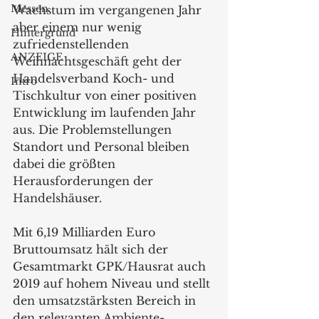
Messen
Wachstum im vergangenen Jahr 
aber einem nur wenig 
Hintergrund
zufriedenstellenden 
ANZEIGE
Weihnachtsgeschäft geht der 
Handelsverband Koch- und 
Intro
Tischkultur von einer positiven 
Entwicklung im laufenden Jahr 
aus. Die Problemstellungen 
Standort und Personal bleiben 
dabei die größten 
Herausforderungen der 
Handelshäuser.
Mit 6,19 Milliarden Euro 
Bruttoumsatz hält sich der 
Gesamtmarkt GPK/Hausrat auch 
2019 auf hohem Niveau und stellt 
den umsatzstärksten Bereich in 
den relevanten Ambiente-