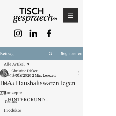
Registrieren
Beitrag
Alle Artikel
Christine Dicker
Alle Artikel
18. Mai 2020
2 Min. Lesezeit
IHA: Haushaltswaren legen
News
zu
Konzepte
- HINTERGRUND - 
Trends
Produkte