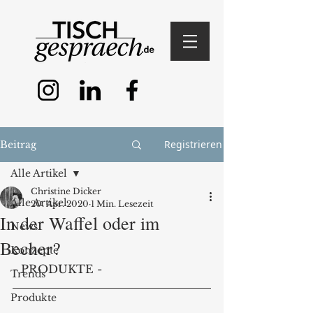
Registrieren
Beitrag
Alle Artikel
Christine Dicker
Alle Artikel
20. Apr. 2020
1 Min. Lesezeit
In der Waffel oder im
News
Becher?
Konzepte
- PRODUKTE - 
Trends
Produkte