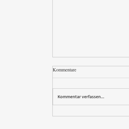
Kommentare
Kommentar verfassen...
Paw Patrol erobert die
Backstube – sichern Sie sich
jetzt Ihre Kollektion!