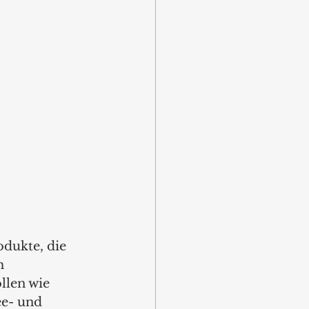
ukte, die 
m 
llen wie 
ee- und 