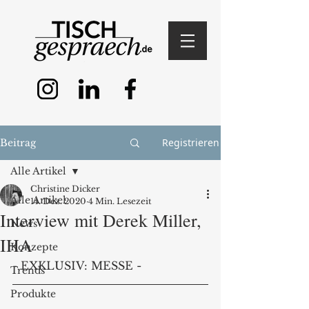
Registrieren
Beitrag
Alle Artikel
Christine Dicker
Alle Artikel
14. Dez. 2020
4 Min. Lesezeit
Interview mit Derek Miller,
News
IHA
Konzepte
- EXKLUSIV: MESSE - 
Trends
Produkte