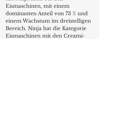
Eismaschinen, mit einem 
dominanten Anteil von 73 % und 
einem Wachstum im dreistelligen 
Bereich. Ninja hat die Kategorie 
Eismaschinen mit den Creami-
Modellen zu einer der am 
stärksten wachsenden Kategorien 
im gesamten Bereich Home 
Electronics gemacht. Die aktuell 
verfügbaren Ninja Creamis, der 
NC300 und der NC501, sind die 
am meisten verkauften Geräte 
und erzeugen das Wachstum in 
der Kategorie. Dieses Wachstum 
werde sich, so ist sich Maier 
sicher, weiter fortsetzen, denn im 
dritten Quartal komme als 
Erweiterung der beiden 