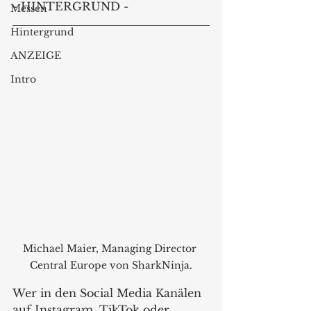
- HINTERGRUND -
Messen
Hintergrund
ANZEIGE
Intro
Michael Maier, Managing Director 
Central Europe von SharkNinja.
Wer in den Social Media Kanälen 
auf Instagram, TikTok oder 