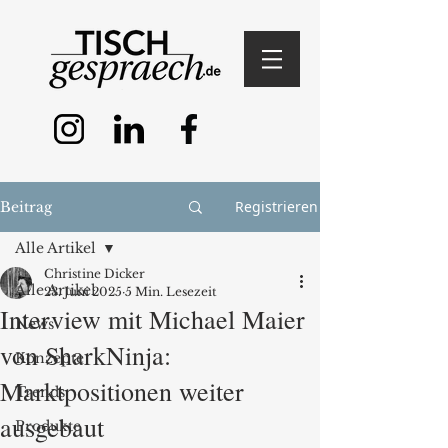
Registrieren
Beitrag
Alle Artikel
Christine Dicker
Alle Artikel
23. Juni 2025
5 Min. Lesezeit
Interview mit Michael Maier
News
von SharkNinja:
Konzepte
Marktpositionen weiter
Trends
ausgebaut
Produkte