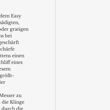
 dem Easy 
hädigten, 
der gratigen 
s bei 
eschärft 
chärfe 
ttens einen 
liff eines 
iesem 
 größt-
er 
Messer zu 
 die Klinge 
 durch die 