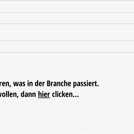
Tischdekoration mit Mehrwert:
Weihn
Stilvolle Akzente mit
LUM
LECHUZA-Pflanzgefäßen
ren, was in der Branche passiert.
wollen, dann
hier
clicken...