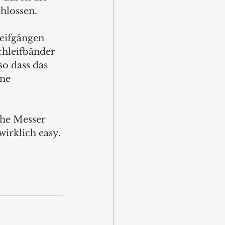
hlossen. 
leifgängen 
chleifbänder 
o dass das 
ne 
che Messer 
wirklich easy.