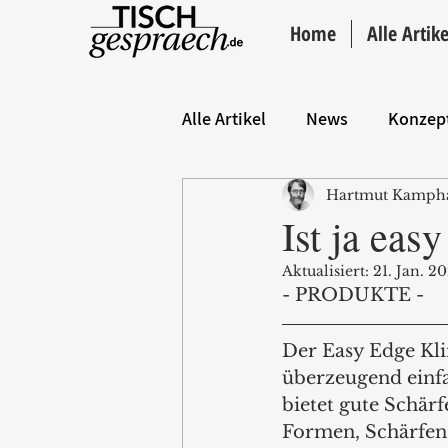
Home
Alle Artike
Alle Artikel
News
Konzep
Hartmut Kamph
Hintergrund
ANZEIGE
Ist ja easy
Aktualisiert:
21. Jan. 2
- PRODUKTE - 
Der Easy Edge Kl
überzeugend einfa
bietet gute Schärf
Formen, Schärfen 