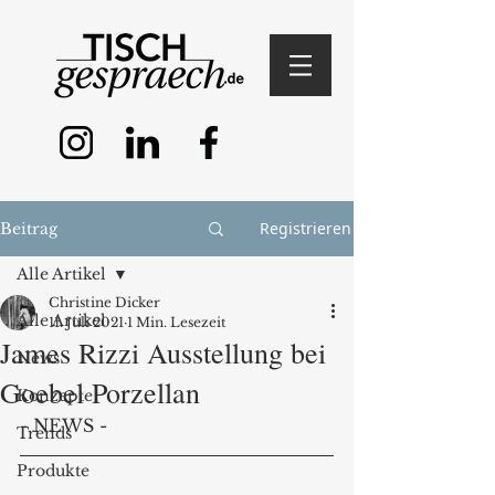
Registrieren
Beitrag
Alle Artikel
Christine Dicker
Alle Artikel
11. Juli 2021
1 Min. Lesezeit
James Rizzi Ausstellung bei
News
Goebel Porzellan
Konzepte
- NEWS - 
Trends
Produkte