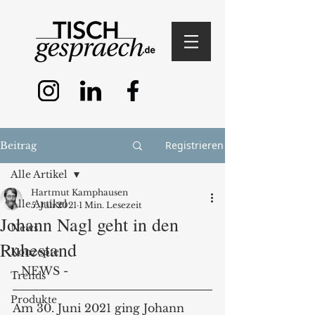
Registrieren
Beitrag
Alle Artikel
Hartmut Kamphausen
Alle Artikel
5. Juli 2021
1 Min. Lesezeit
Johann Nagl geht in den
News
Ruhestand
Konzepte
- NEWS -
Trends
Produkte
Am 30. Juni 2021 ging Johann 