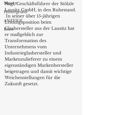
Messen
Nagl, Geschäftsführer der Stölzle 
Lausitz GmbH, in den Ruhestand. 
Hintergrund
 In seiner über 15-jährigen 
ANZEIGE
Leitungsposition beim 
Glashersteller aus der Lausitz hat 
Intro
er maßgeblich zur 
Transformation des 
Unternehmens vom 
Industrieglashersteller und 
Markenzulieferer zu einem 
eigenständigen Markenhersteller 
beigetragen und damit wichtige 
Weichenstellungen für die 
Zukunft gesetzt. 