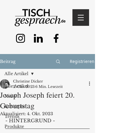
Registrieren
Beitrag
Alle Artikel
Christine Dicker
Alle Artikel
2. Okt. 2023
6 Min. Lesezeit
Joseph Joseph feiert 20.
News
Geburtstag
Konzepte
Aktualisiert:
4. Okt. 2023
Trends
- HINTERGRUND - 
Produkte