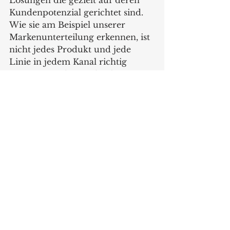
Kundenpotenzial gerichtet sind. 
Wie sie am Beispiel unserer 
Markenunterteilung erkennen, ist 
nicht jedes Produkt und jede 
Linie in jedem Kanal richtig 
positioniert, da Kunden heute 
nicht mehr klassisch nach 
Kanälen einkaufen, sondern selbst 
ein Mulitchannel 
Konsumverhalten an den Tag 
legen, ist es wichtig klar sichtbar 
zu sein, aber den Konsumenten 
nicht zu verwirren. Und da 
unsere Produkte unterschiedlich 
in Ihrer Beratungsintensität sind, 
legen wir Wert darauf, dass der 
Verbraucher gemäß seiner 
Beratungsbedürfnisse von uns 