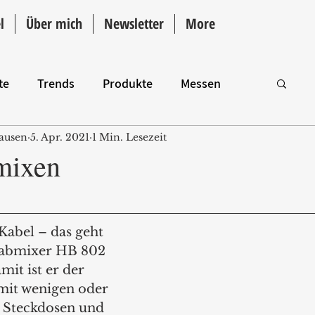
l
Über mich
Newsletter
More
te
Trends
Produkte
Messen
ausen
5. Apr. 2021
1 Min. Lesezeit
Intro
mixen
abel – das geht 
abmixer HB 802 
it ist er der 
mit wenigen oder 
n Steckdosen und 