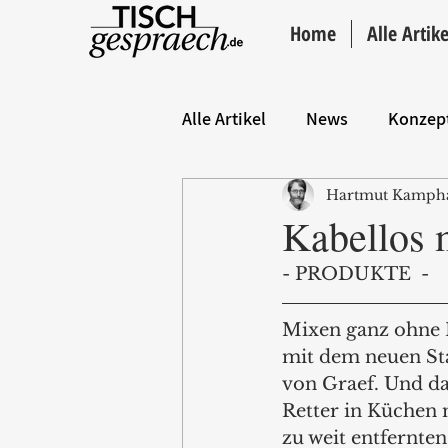
Home
Alle Artike
Alle Artikel
News
Konzep
Hartmut Kamph
Hintergrund
ANZEIGE
Kabellos 
- PRODUKTE  -
Mixen ganz ohne K
mit dem neuen St
von Graef. Und dam
Retter in Küchen 
zu weit entfernte