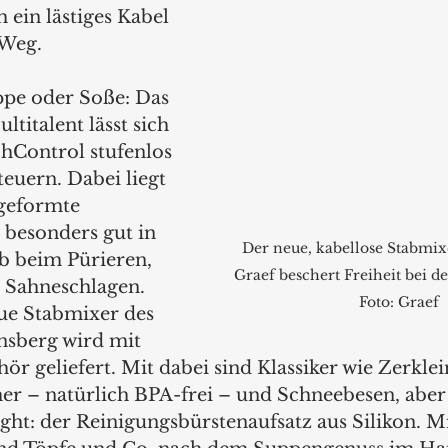
 ein lästiges Kabel 
 Weg.
pe oder Soße: Das 
titalent lässt sich 
hControl stufenlos 
euern. Dabei liegt 
geformte 
 besonders gut in 
Der neue, kabellose Stabmi
b beim Pürieren, 
Graef beschert Freiheit bei d
 Sahneschlagen. 
Foto: Graef
ue Stabmixer des 
nsberg wird mit 
ör geliefert. Mit dabei sind Klassiker wie Zerkle
er – natürlich BPA-frei – und Schneebesen, aber 
ght: der Reinigungsbürstenaufsatz aus Silikon. M