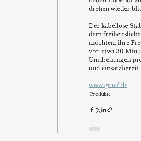
neuen Zubehör s
drehen wieder blit
Der kabellose Stab
dem freiheitsliebe
möchten, ihre Fre
von etwa 30 Minut
Umdrehungen pro M
und einsatzbereit.
www.graef.de
Produkte