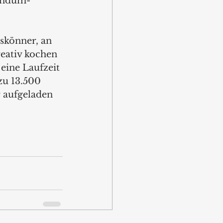
andum-
skönner, an 
reativ kochen 
eine Laufzeit 
zu 13.500 
 aufgeladen 