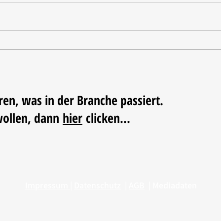
Tischdekoration mit Mehrwert:
Weihn
Stilvolle Akzente mit
LUM
LECHUZA-Pflanzgefäßen
ren, was in der Branche passiert.
wollen, dann
hier
clicken...
Impressum
|
Datenschutz
|
AGB
|
Mediadaten