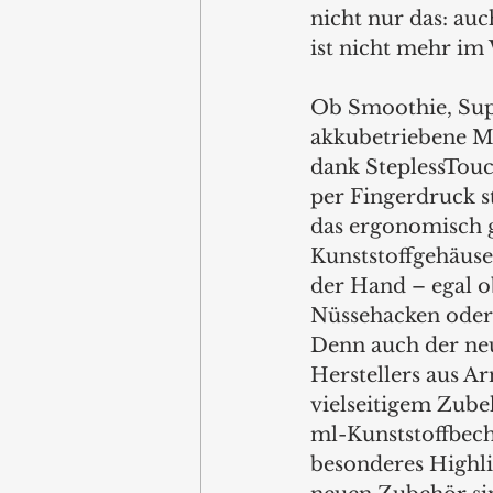
nicht nur das: auch
ist nicht mehr im
Ob Smoothie, Sup
akkubetriebene Mul
dank SteplessTouc
per Fingerdruck st
das ergonomisch 
Kunststoffgehäuse
der Hand – egal o
Nüssehacken oder
Denn auch der ne
Herstellers aus Ar
vielseitigem Zubeh
ml-Kunststoffbech
besonderes Highli