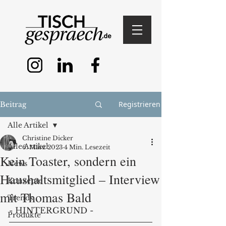
Registrieren
Beitrag
Alle Artikel
Christine Dicker
Alle Artikel
6. März 2023
4 Min. Lesezeit
Kein Toaster, sondern ein
News
Haushaltsmitglied – Interview
Konzepte
mit Thomas Bald
Trends
- HINTERGRUND - 
Produkte