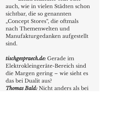
auch, wie in vielen Städten schon 
sichtbar, die so genannten 
„Concept Stores“, die oftmals 
nach Themenwelten und 
Manufakturgedanken aufgestellt 
sind. 
tischgespraech.de: 
Gerade im 
Elektrokleingeräte-Bereich sind 
die Margen gering – wie sieht es 
das bei Dualit aus?
Thomas Bald:
Nicht anders als bei 
anderen Herstellern. Aber: 
diejenigen, die in 	%-Margen 
denken, werden enttäuscht sein, 
diejenigen, die aktiv verkaufen 
und anschließend einen Blick in 
die Kasse werfen, werden 