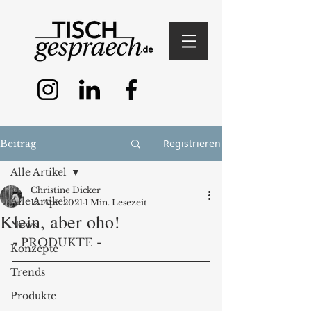
Registrieren
Beitrag
Alle Artikel
Christine Dicker
Alle Artikel
12. Apr. 2021
1 Min. Lesezeit
Klein, aber oho!
News
- PRODUKTE -
Konzepte
Trends
Produkte