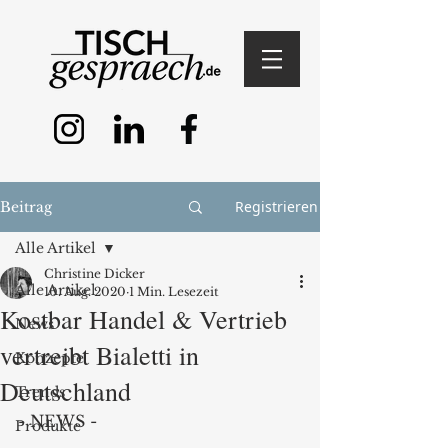
Registrieren
Beitrag
Alle Artikel
Christine Dicker
Alle Artikel
10. Aug. 2020
1 Min. Lesezeit
Kostbar Handel & Vertrieb
News
vertreibt Bialetti in
Konzepte
Deutschland
Trends
- NEWS -
Produkte