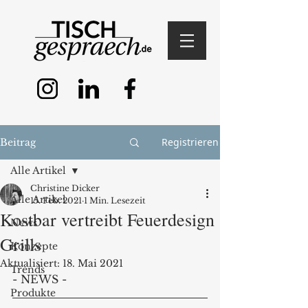
Registrieren
Beitrag
Alle Artikel
Christine Dicker
Alle Artikel
15. Feb. 2021
1 Min. Lesezeit
Kostbar vertreibt Feuerdesign
News
Grills
Konzepte
Aktualisiert:
18. Mai 2021
Trends
- NEWS - 
Produkte