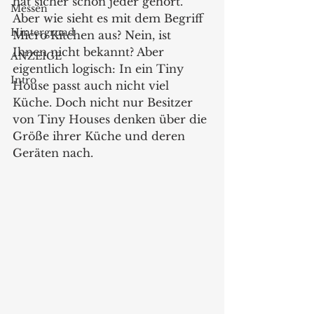
hat sicher schon jeder gehört. 
Messen
Aber wie sieht es mit dem Begriff 
Hintergrund
Micro Kitchen aus? Nein, ist 
Ihnen nicht bekannt? Aber 
ANZEIGE
eigentlich logisch: In ein Tiny 
Intro
House passt auch nicht viel 
Küche. Doch nicht nur Besitzer 
von Tiny Houses denken über die 
Größe ihrer Küche und deren 
Geräten nach.  