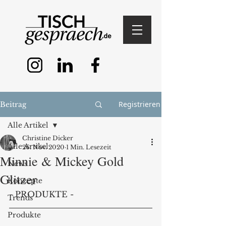
Registrieren
Beitrag
Alle Artikel
Christine Dicker
Alle Artikel
26. Nov. 2020
1 Min. Lesezeit
Minnie & Mickey Gold
News
Glitzer
Konzepte
- PRODUKTE - 
Trends
Produkte