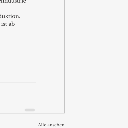
lindustrie 
duktion. 
st ab 
Alle ansehen