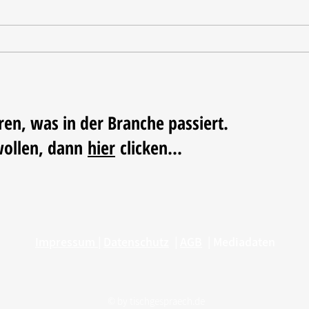
Tischdekoration mit Mehrwert:
Weihn
Stilvolle Akzente mit
LUM
LECHUZA-Pflanzgefäßen
ren, was in der Branche passiert.
wollen, dann
hier
clicken...
Impressum
|
Datenschutz
|
AGB
|
Mediadaten
© by
tischgespraech.de