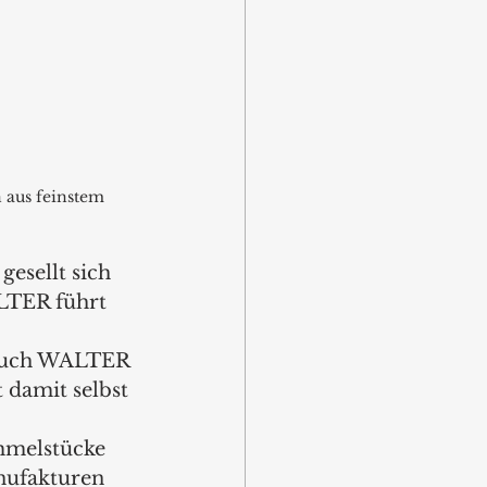
 aus feinstem 
esellt sich 
LTER führt 
 auch WALTER 
 damit selbst 
mmelstücke 
nufakturen 