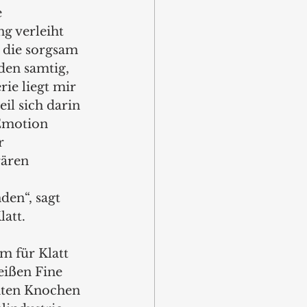
 
g verleiht 
 die sorgsam 
den samtig, 
rie liegt mir 
il sich darin 
Emotion 
r 
ären 
en“, sagt 
att. 
m für Klatt 
eißen Fine 
hten Knochen 