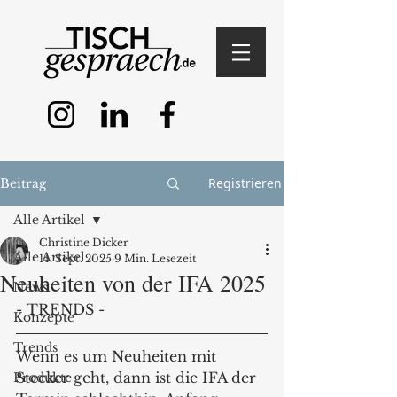
Registrieren
Beitrag
Alle Artikel
Christine Dicker
Alle Artikel
14. Sept. 2025
9 Min. Lesezeit
Neuheiten von der IFA 2025
News
- TRENDS -
Konzepte
Trends
Wenn es um Neuheiten mit 
Stecker geht, dann ist die IFA der 
Produkte