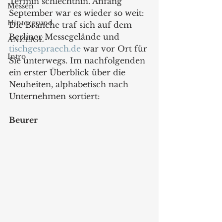
Termin schlechthin. Anfang 
Messen
September war es wieder so weit: 
Hintergrund
Die Branche traf sich auf dem 
Berliner Messegelände und 
ANZEIGE
tischgespraech.de
 war vor Ort für 
Intro
Sie unterwegs. Im nachfolgenden 
ein erster Überblick über die 
Neuheiten, alphabetisch nach 
Unternehmen sortiert:
Beurer