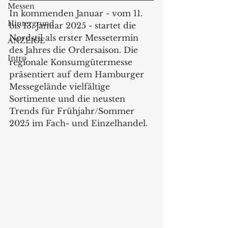
Messen
In kommenden Januar - vom 11. 
Hintergrund
bis 13. Januar 2025 - startet die 
Nordstil als erster Messetermin 
ANZEIGE
des Jahres die Ordersaison. Die 
Intro
regionale Konsumgütermesse 
präsentiert auf dem Hamburger 
Messegelände vielfältige 
Sortimente und die neusten 
Trends für Frühjahr/Sommer 
2025 im Fach- und Einzelhandel.