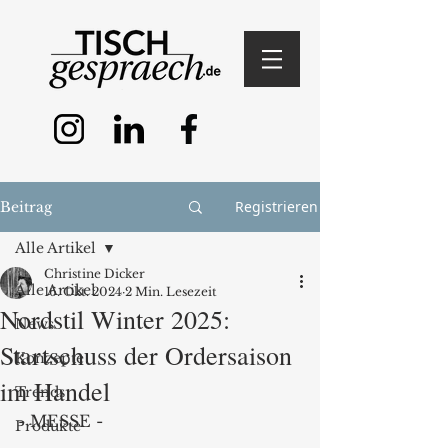
Registrieren
Beitrag
Alle Artikel
Christine Dicker
Alle Artikel
16. Okt. 2024
2 Min. Lesezeit
Nordstil Winter 2025:
News
Startschuss der Ordersaison
Konzepte
im Handel
Trends
- MESSE -
Produkte