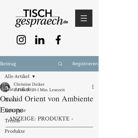
Registrieren
Beitrag
Alle Artikel
Christine Dicker
Alle Artikel
3. Feb. 2020
1 Min. Lesezeit
Orchid Orient von Ambiente
News
Europe
Konzepte
- ANZEIGE: PRODUKTE -
Trends
Produkte