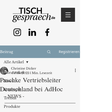
Registrieren
Beitrag
Alle Artikel
Christine Dicker
Alle Artikel
4. Feb. 2022
1 Min. Lesezeit
Paschke Vertriebsleiter
News
Deutschland bei AdHoc
Konzepte
- NEWS -
Trends
Produkte