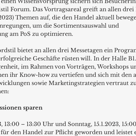
 einen Wissensvorsprung sichern sich Besucheri
til Forum. Das Vortragsareal greift an allen drei
r 2023) Themen auf, die den Handel aktuell bewege
nregungen, um die Sortimentsauswahl und 
ung am PoS zu optimieren.
dstil bietet an allen drei Messetagen ein Progr
rfolgreiche Geschäfte rüsten will. In der Halle B1
enheit, im Rahmen von Vorträgen, Workshops u
en ihr Know-how zu vertiefen und sich mit den a
icklungen sowie Marketingstrategien vertraut z
en: 
ssionen sparen
, 13:00 – 13:30 Uhr und Sonntag, 15.1.2023, 15:0
 für den Handel zur Pflicht geworden und leistet 