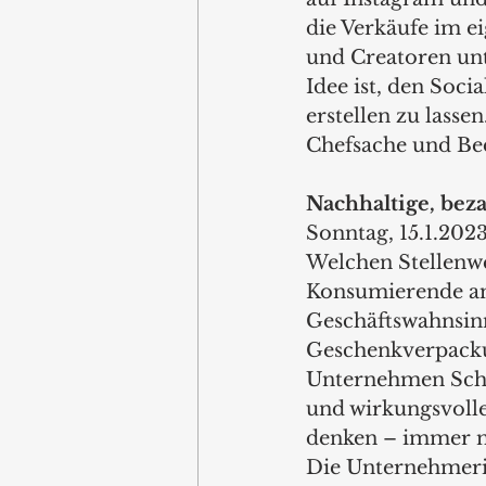
die Verkäufe im 
und Creatoren unt
Idee ist, den Soc
erstellen zu lasse
Chefsache und Bed
Nachhaltige, be
Sonntag, 15.1.202
Welchen Stellenw
Konsumierende am 
Geschäftswahnsin
Geschenkverpacku
Unternehmen Schö
und wirkungsvoll
denken – immer mi
Die Unternehmerin