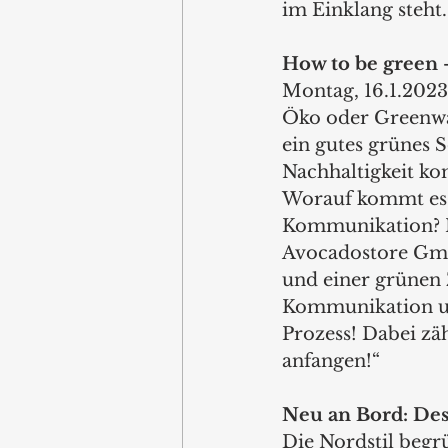
im Einklang steht.
How to be green 
Montag, 16.1.2023
Öko oder Greenwa
ein gutes grünes 
Nachhaltigkeit ko
Worauf kommt es i
Kommunikation? I
Avocadostore Gmb
und einer grünen 
Kommunikation und
Prozess! Dabei zäh
anfangen!“
Neu an Bord: De
Die Nordstil beg