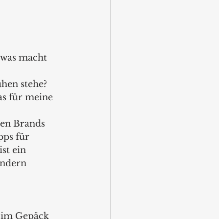
 was macht 
hen stehe? 
s für meine 
en Brands 
ps für 
st ein 
ondern 
 im Gepäck 