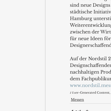
sind neue Designs
städtische Initiat
Hamburg unterstü
Weiterentwicklung
zwischen der Wirt
für neue Ideen fö
Designerschaffend
Auf der Nordstil
Designschaffenden
nachhaltigen Prod
dem Fachpublikum
www.
nordstil.mes
er-Generated Content, 
1
 Us
Messen