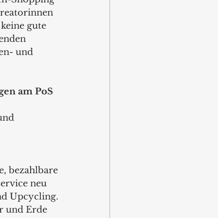
reatorinnen 
keine gute 
denden 
en- und 
ngen am PoS
und 
, bezahlbare 
ervice neu 
d Upcycling. 
r und Erde 