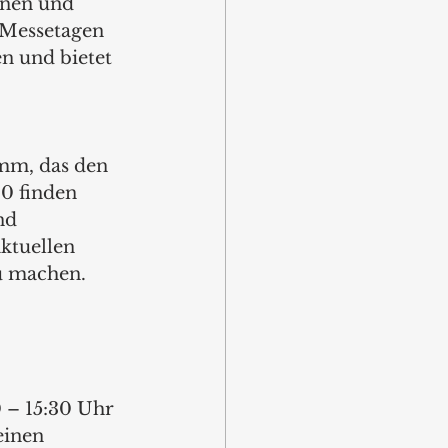
nnen und 
 Messetagen 
n und bietet 
amm, das den
.0 finden
nd 
ktuellen 
u machen. 
0 – 15:30 Uhr
einen 