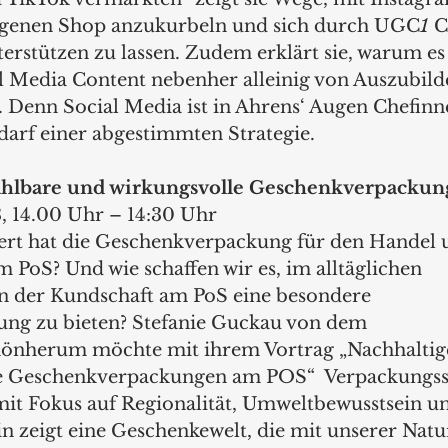
eigenen Shop anzukurbeln und sich durch UGC
1
 C
erstützen zu lassen. Zudem erklärt sie, warum es 
ial Media Content nebenher alleinig von Auszubil
n. Denn Social Media ist in Ahrens‘ Augen Chefinn
arf einer abgestimmten Strategie.
zahlbare und wirkungsvolle Geschenkverpacku
3, 14.00 Uhr – 14:30 Uhr
ert hat die Geschenkverpackung für den Handel 
PoS? Und wie schaffen wir es, im alltäglichen 
n der Kundschaft am PoS eine besondere 
ng zu bieten? Stefanie Guckau von dem
nherum möchte mit ihrem Vortrag „Nachhaltige
e Geschenkverpackungen am POS“  Verpackungss
t Fokus auf Regionalität, Umweltbewusstsein un
 zeigt eine Geschenkewelt, die mit unserer Natu