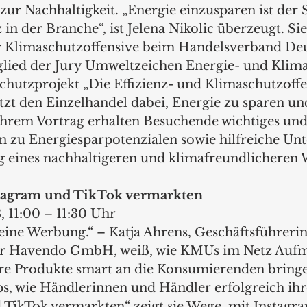
zur Nachhaltigkeit. „Energie einzusparen ist der S
n der Branche“, ist Jelena Nikolic überzeugt. Sie 
er Klimaschutzoffensive beim Handelsverband Deu
lied der Jury Umweltzeichen Energie- und Klimap
chutzprojekt „Die Effizienz- und Klimaschutzoffe
tzt den Einzelhandel dabei, Energie zu sparen u
ihrem Vortrag erhalten Besuchende wichtiges und
 zu Energiesparpotenzialen sowie hilfreiche Unt
 eines nachhaltigeren und klimafreundlicheren W
stagram und TikTok vermarkten
, 11:00 – 11:30 Uhr
ine Werbung.“ – Katja Ahrens, Geschäftsführerin
r Havendo GmbH, weiß, wie KMUs im Netz Aufm
re Produkte smart an die Konsumierenden bringe
ps, wie Händlerinnen und Händler erfolgreich ih
 TikTok vermarkten“ zeigt sie Wege, mit Instag