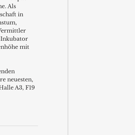
e. Als 
schaft in 
hstum, 
ermittler 
 Inkubator 
enhöhe mit 
enden 
e neuesten, 
alle A3, F19 