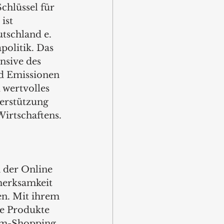
chlüssel für 
ist 
tschland e. 
olitik. Das 
nsive des 
nd Emissionen 
 wertvolles 
erstützung 
irtschaftens.
 der Online 
erksamkeit 
n. Mit ihrem 
re Produkte 
ram-Shopping 