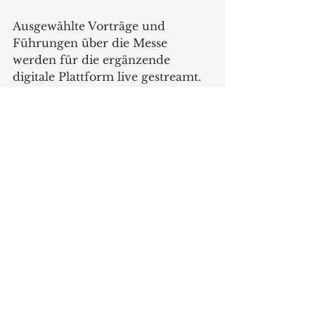
Ausgewählte Vorträge und 
Führungen über die Messe 
werden für die ergänzende 
digitale Plattform live gestreamt. 
Anschließend sind sie auf der 
Wissensplattform Conzoom 
Solutions zu finden. Das digital 
addition-Angebot richtet sich 
insbesondere an die 
Facheinkäufer, die 2022 
aufgrund von Corona-Regularien 
nicht nach Frankfurt kommen 
können. Der digitale Austausch 
via 1-zu-1 Video Calls oder Chats 
ist bereits eine Woche vor sowie 
zwei Wochen nach der 
Präsenzveranstaltung möglich.