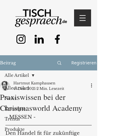
Registrieren
Beitrag
Alle Artikel
Hartmut Kamphausen
Alle Artikel
6. Dez. 2021
2 Min. Lesezeit
Praxiswissen bei der
News
Christmasworld Academy
Konzepte
- MESSEN -
Trends
Produkte
Den Handel fit für zukünftige 