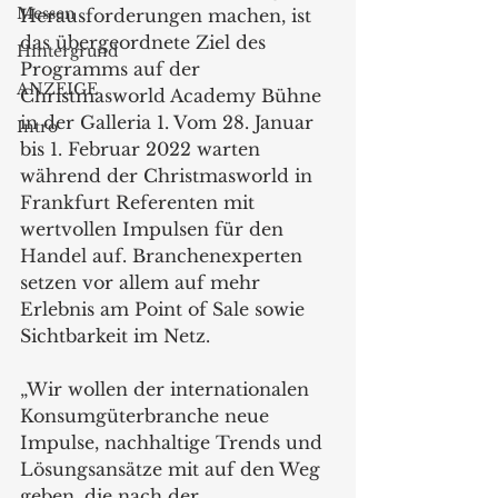
Messen
Herausforderungen machen, ist 
das übergeordnete Ziel des 
Hintergrund
Programms auf der 
ANZEIGE
Christmasworld Academy Bühne 
in der Galleria 1. Vom 28. Januar 
Intro
bis 1. Februar 2022 warten 
während der Christmasworld in 
Frankfurt Referenten mit 
wertvollen Impulsen für den 
Handel auf. Branchenexperten 
setzen vor allem auf mehr 
Erlebnis am Point of Sale sowie 
Sichtbarkeit im Netz.
„Wir wollen der internationalen 
Konsumgüterbranche neue 
Impulse, nachhaltige Trends und 
Lösungsansätze mit auf den Weg 
geben, die nach der 