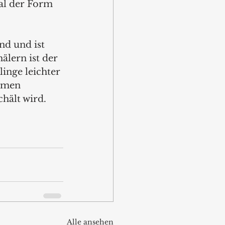
al der Form 
d und ist 
älern ist der 
inge leichter 
umen 
hält wird. 
Alle ansehen