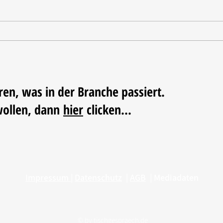
Tischdekoration mit Mehrwert:
Weihn
Stilvolle Akzente mit
LUM
LECHUZA-Pflanzgefäßen
ren, was in der Branche passiert.
wollen, dann
hier
clicken...
Impressum
|
Datenschutz
|
AGB
|
Mediadaten
© by
tischgespraech.de