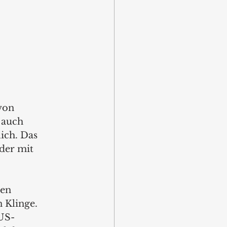
von 
 auch 
ch. Das 
der mit 
en 
 Klinge. 
 US-