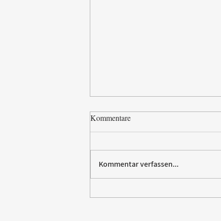
Kommentare
Kommentar verfassen...
Paw Patrol erobert die
Backstube – sichern Sie sich
jetzt Ihre Kollektion!