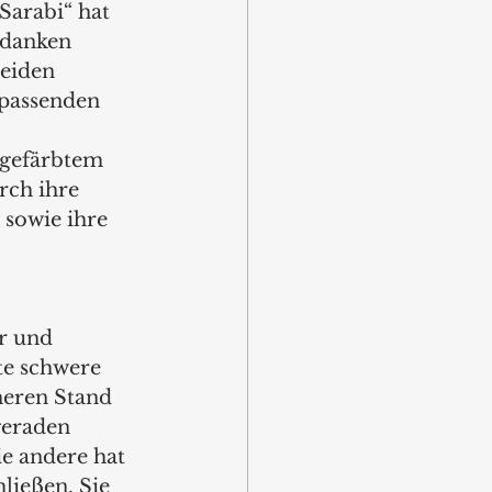
Sarabi“ hat  
edanken 
eiden 
 passenden 
gefärbtem 
ch ihre 
sowie ihre 
 
r und 
e schwere 
heren Stand 
geraden 
ie andere hat 
ließen. Sie 