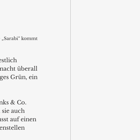
e „Sarabi“ kommt 
 
stlich 
macht überall 
ges Grün, ein 
nks & Co.
 sie auch 
sst auf einen 
nstellen 