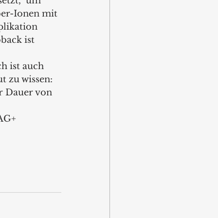
tzt,  um  
ber-Ionen mit 
likation 
ack ist  
 ist auch 
t zu wissen: 
er Dauer von 
 AG+ 