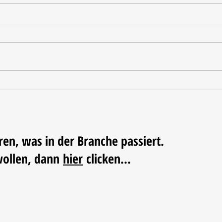
Tischdekoration mit Mehrwert:
Weihn
Stilvolle Akzente mit
LUM
LECHUZA-Pflanzgefäßen
ren, was in der Branche passiert.
wollen, dann
hier
clicken...