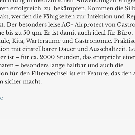
en häufig in medizinischen  Anwendungen  eingese
iren erfolgreich  zu  bekämpfen. Kommen die Sil
akt, werden die Fähigkeiten zur Infektion und Rep
t. Der besonders leise AG+ Airprotect von Gastrob
 bis zu 50 qm. Er ist damit auch ideal für Büro, 
le, Kita, Warteräume und Gastronomie. Praktisch
on mit einstellbarer Dauer und Ausschaltzeit. Gu
er ist – für ca. 2000 Stunden, das entspricht ein
naten – besonders lange haltbar und auch die 
n für den Filterwechsel ist ein Feature, das den
m sicher macht.
e