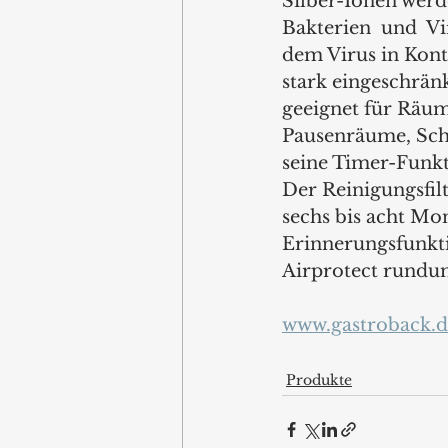
Silber-Ionen werd
Bakterien  und  V
dem Virus in Kont
stark eingeschränk
geeignet für Räume
Pausenräume, Schu
seine Timer-Funkti
Der Reinigungsfilt
sechs bis acht Mo
Erinnerungsfunktio
Airprotect rundu
www.gastroback.d
Produkte