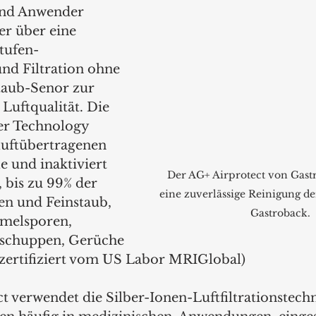
nd Anwender 
er über eine 
tufen-
nd Filtration ohne 
taub-Senor zur 
uftqualität. Die  
ter Technology 
luftübertragenen 
e und inaktiviert 
Der AG+ Airprotect von Gastr
 bis zu 99% der 
eine zuverlässige Reinigung de
en und Feinstaub, 
Gastroback. 
melsporen, 
rschuppen, Gerüche 
*zertifiziert vom US Labor MRIGlobal)
t verwendet die Silber-Ionen-Luftfiltrationstechn