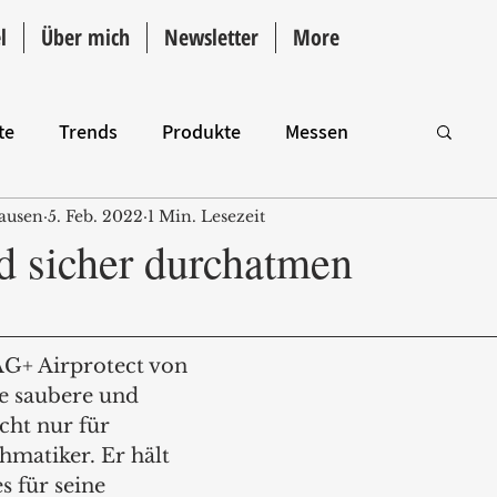
l
Über mich
Newsletter
More
te
Trends
Produkte
Messen
ausen
5. Feb. 2022
1 Min. Lesezeit
Intro
d sicher durchatmen
AG+ Airprotect von 
ne saubere und 
cht nur für 
hmatiker. Er hält 
 für seine 