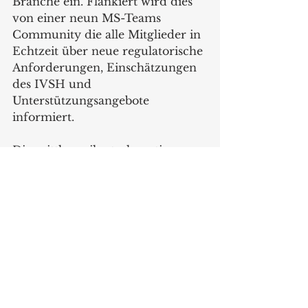
Branche ein. Flankiert wird dies 
von einer neun MS-Teams 
Community die alle Mitglieder in 
Echtzeit über neue regulatorische 
Anforderungen, Einschätzungen 
des IVSH und 
Unterstützungsangebote 
informiert.
Die mittlerweile stark gestiegene 
politische Sichtbarkeit und 
Bedeutung des Verbandes 
unterstreicht u.a. auch die Wahl 
des IVSH-Geschäftsführer Jan-
Frederik Kremer in den Vorstand 
des europäischen 
Branchenverbandes FEC - 
Federation of the European 
Cookware and Cutlery Industries, 