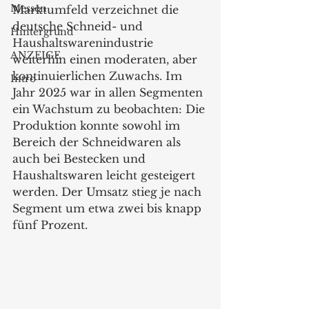
Messen
Marktumfeld verzeichnet die 
deutsche Schneid- und 
Hintergrund
Haushaltswarenindustrie 
ANZEIGE
weiterhin einen moderaten, aber 
kontinuierlichen Zuwachs. Im 
Intro
Jahr 2025 war in allen Segmenten 
ein Wachstum zu beobachten: Die 
Produktion konnte sowohl im 
Bereich der Schneidwaren als 
auch bei Bestecken und 
Haushaltswaren leicht gesteigert 
werden. Der Umsatz stieg je nach 
Segment um etwa zwei bis knapp 
fünf Prozent.