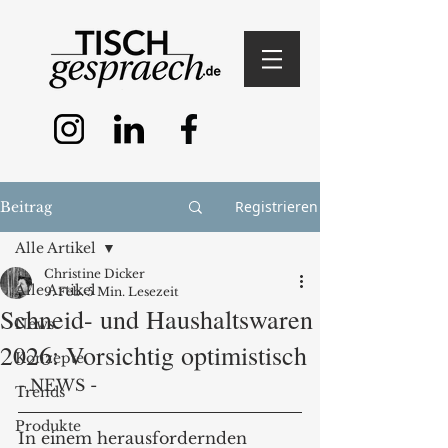
Registrieren
Beitrag
Alle Artikel
Christine Dicker
Alle Artikel
9. Feb.
5 Min. Lesezeit
Schneid- und Haushaltswaren
News
2026: Vorsichtig optimistisch
Konzepte
- NEWS -
Trends
Produkte
In einem herausfordernden 