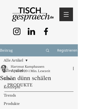
Registrieren
Beitrag
Alle Artikel
Hartmut Kamphausen
Alle Artikel
6. Juli 2020
1 Min. Lesezeit
Schön dünn schälen
News
- PRODUKTE
Konzepte
Trends
Produkte