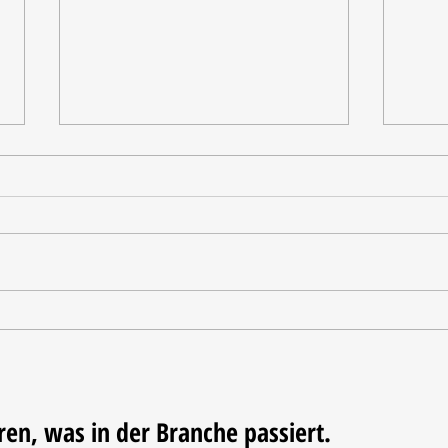
Tischdekoration mit Mehrwert:
Weihn
Stilvolle Akzente mit
LUM
LECHUZA-Pflanzgefäßen
ren, was in der Branche passiert.