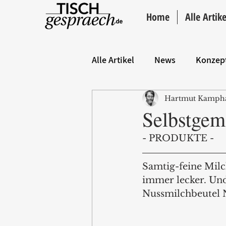
Home
Alle Artike
Alle Artikel
News
Konzep
Hartmut Kamph
Hintergrund
ANZEIGE
Selbstgem
- PRODUKTE -
Samtig-feine Milc
immer lecker. Un
Nussmilchbeutel N