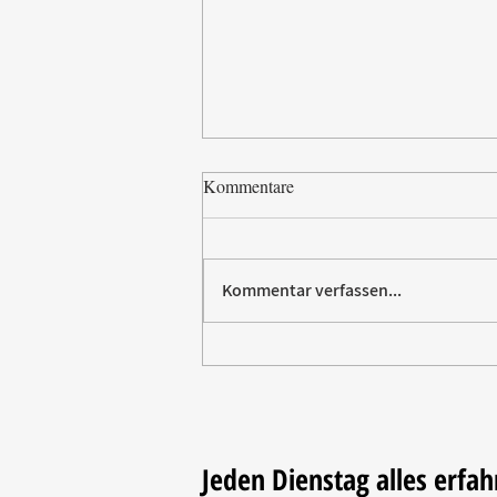
Kommentare
Kommentar verfassen...
Paw Patrol erobert die
Backstube – sichern Sie sich
jetzt Ihre Kollektion!
Jeden Dienstag alles erfah