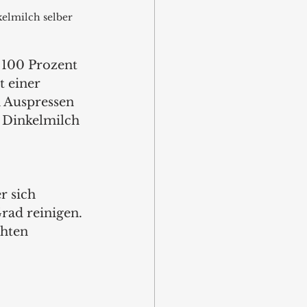
elmilch selber 
 100 Prozent 
 einer 
 Auspressen 
r Dinkelmilch 
r sich 
ad reinigen. 
hten 