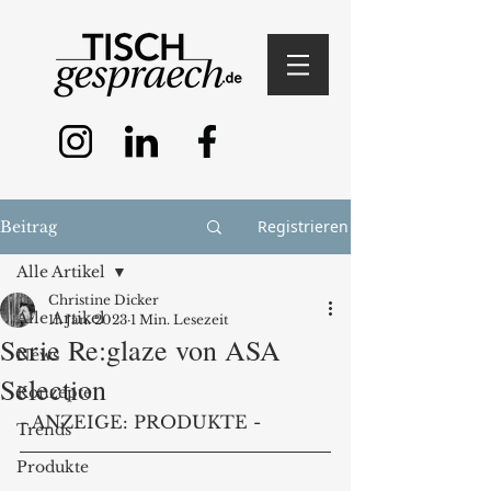
Registrieren
Beitrag
Alle Artikel
Christine Dicker
Alle Artikel
11. Jan. 2023
1 Min. Lesezeit
Serie Re:glaze von ASA
News
Selection
Konzepte
- ANZEIGE: PRODUKTE - 
Trends
Produkte