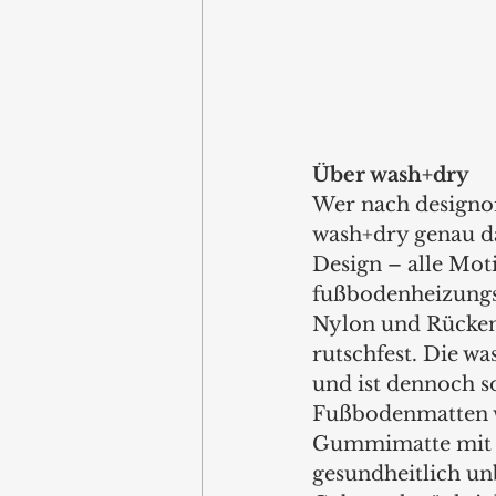
Über wash+dry
Wer nach designor
wash+dry genau da
Design – alle Mot
fußbodenheizungsg
Nylon und Rücken 
rutschfest. Die 
und ist dennoch so
Fußbodenmatten we
Gummimatte mit d
gesundheitlich unb