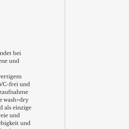
ndet bei 
ene und 
 
wertigem 
VC-frei und 
tzaufnahme 
he wash+dry 
 als einzige 
eie und 
ebigkeit und 