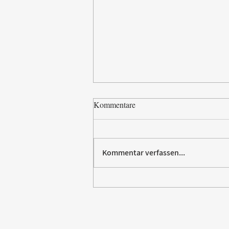
Kommentare
Kommentar verfassen...
Paw Patrol erobert die
Backstube – sichern Sie sich
jetzt Ihre Kollektion!