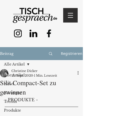
Registrieren
Beitrag
Alle Artikel
Christine Dicker
Alle Artikel
13. Sept. 2020
1 Min. Lesezeit
Silit Compact-Set zu
News
gewinnen
Konzepte
- PRODUKTE - 
Trends
Produkte