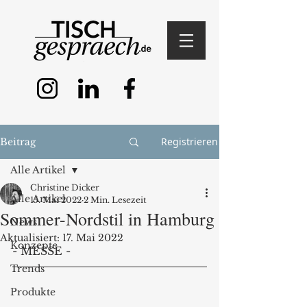
Registrieren
Beitrag
Alle Artikel
Christine Dicker
Alle Artikel
15. Mai 2022
2 Min. Lesezeit
Sommer-Nordstil in Hamburg
News
Aktualisiert:
17. Mai 2022
Konzepte
- MESSE - 
Trends
Produkte