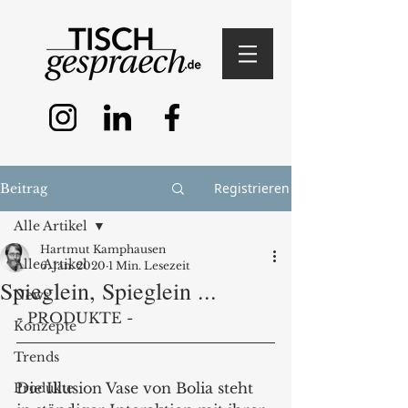
Registrieren
Beitrag
Alle Artikel
Hartmut Kamphausen
Alle Artikel
6. Jan. 2020
1 Min. Lesezeit
Spieglein, Spieglein ...
News
- PRODUKTE - 
Konzepte
Trends
Die Illusion Vase von Bolia steht 
Produkte