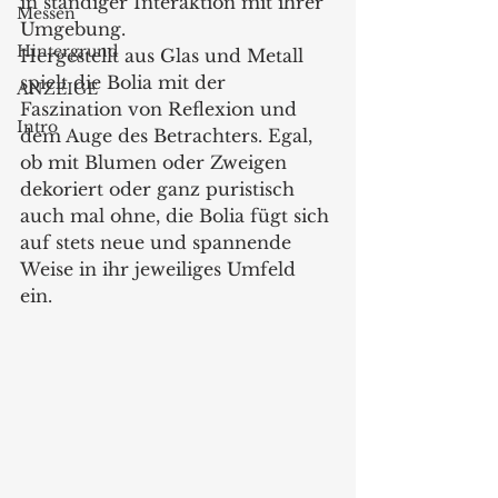
in ständiger Interaktion mit ihrer 
Messen
Umgebung.
Hintergrund
Hergestellt aus Glas und Metall 
spielt die Bolia mit der 
ANZEIGE
Faszination von Reflexion und 
Intro
dem Auge des Betrachters. Egal, 
ob mit Blumen oder Zweigen 
dekoriert oder ganz puristisch 
auch mal ohne, die Bolia fügt sich 
auf stets neue und spannende 
Weise in ihr jeweiliges Umfeld 
ein. 