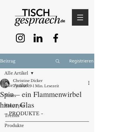
Registrieren
Beitrag
Alle Artikel
Christine Dicker
Alle Artikel
7. Juli 2019
1 Min. Lesezeit
Spin – ein Flammenwirbel
News
hinter Glas
Konzepte
- PRODUKTE -
Trends
Produkte