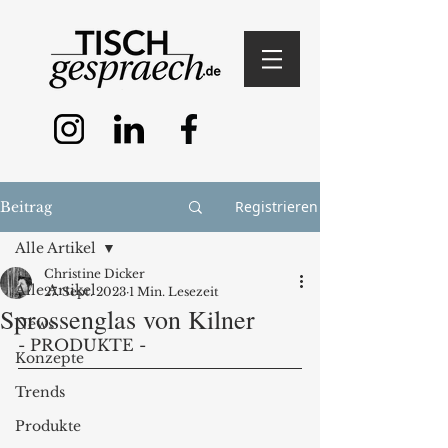
Registrieren
Beitrag
Alle Artikel
Christine Dicker
Alle Artikel
27. Sept. 2023
1 Min. Lesezeit
Sprossenglas von Kilner
News
- PRODUKTE - 
Konzepte
Trends
Produkte