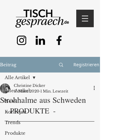
Registrieren
Beitrag
Alle Artikel
Christine Dicker
Alle Artikel
6. März 2020
1 Min. Lesezeit
Strohhalme aus Schweden
News
- PRODUKTE  - 
Konzepte
Trends
Produkte