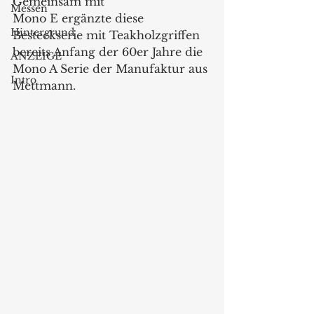
Gemeinsam mit 
Messen
Mono E ergänzte diese 
Hintergrund
Besteckserie mit Teakholzgriffen 
bereits Anfang der 60er Jahre die 
ANZEIGE
Mono A Serie der Manufaktur aus 
Intro
Mettmann. 