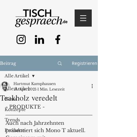
Registrieren
Beitrag
Alle Artikel
Hartmut Kamphausen
Alle Artikel
18. Apr. 2021
1 Min. Lesezeit
Teakholz veredelt
News
- PRODUKTE -
Konzepte
Trends
Auch nach Jahrzehnten 
präsentiert sich Mono T aktuell. 
Produkte