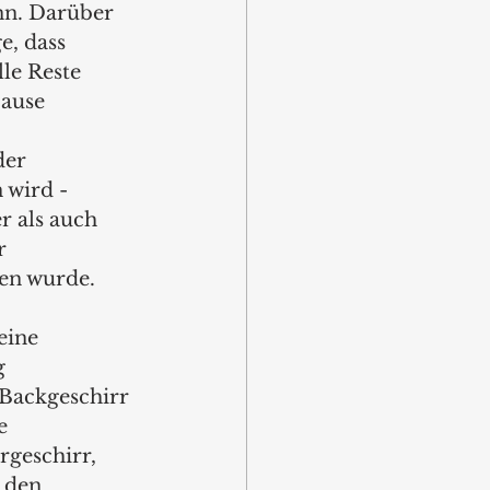
nn. Darüber 
, dass 
le Reste 
ause 
er 
 wird - 
r als auch 
r 
en wurde.
eine 
g 
 Backgeschirr 
e 
rgeschirr, 
 den 