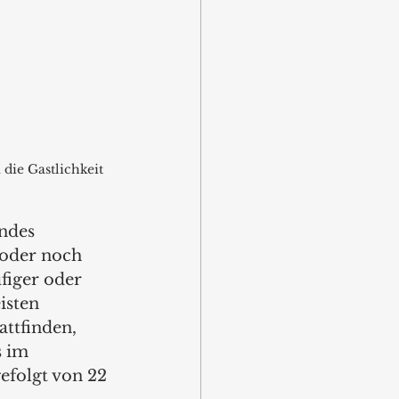
ie Gastlichkeit 
ndes 
 oder noch 
figer oder 
isten 
ttfinden, 
s im 
efolgt von 22 