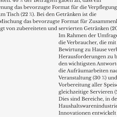
ästen. 46 % der Befragten gaben an, dass ein 
nung das bevorzugte Format für die Verpflegung i
 Tisch (22 %). Bei den Getränken ist die 
Mischung das bevorzugte Format für Zusammenk
lgt von zubereiteten und servierten Getränken (20
Im Rahmen der Umfrage 
die Verbraucher, die mit
Bewirtung zu Hause ve
Herausforderungen zu b
den wichtigsten Antwort
die Aufräumarbeiten nac
Veranstaltung (30 %) und
Vorbereitung aller Speis
gleichzeitige Servieren (2
Dies sind Bereiche, in d
Haushaltswarenindustrie
Innovationen entwickelt