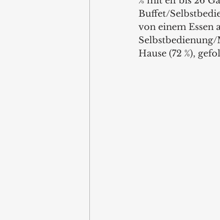
% mit elf bis 26 G
Buffet/Selbstbedie
von einem Essen am
Selbstbedienung/
Hause (72 %), gefo