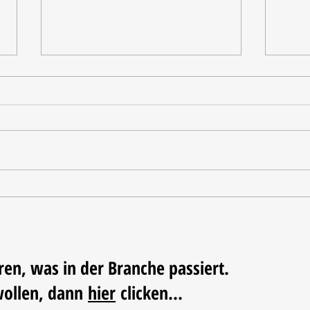
Nordstil Sommer zieht Bilanz
Nachh
der N
ren, was in der Branche passiert.
wollen, dann
hier
clicken...