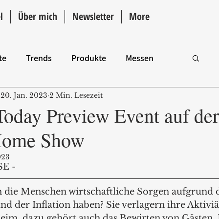
l
Über mich
Newsletter
More
te
Trends
Produkte
Messen
20. Jan. 2023
2 Min. Lesezeit
Intro
Today Preview Event auf der
 Home Show
023
E - 
n die Menschen wirtschaftliche Sorgen aufgrund 
d der Inflation haben? Sie verlagern ihre Aktiviä
eim, dazu gehört auch das Bewirten von Gästen. 