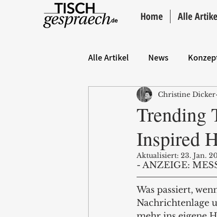
Home
Alle Artike
Alle Artikel
News
Konzep
Christine Dicker
Hintergrund
ANZEIGE
Trending 
Inspired
Aktualisiert:
23. Jan. 2
- ANZEIGE: MESS
Was passiert, wen
Nachrichtenlage un
mehr ins eigene H