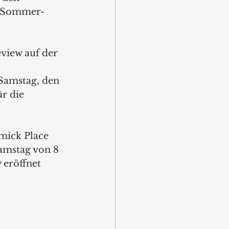
ne Sommer-
view auf der 
Samstag, den 
r die 
mick Place 
amstag von 8 
 eröffnet 