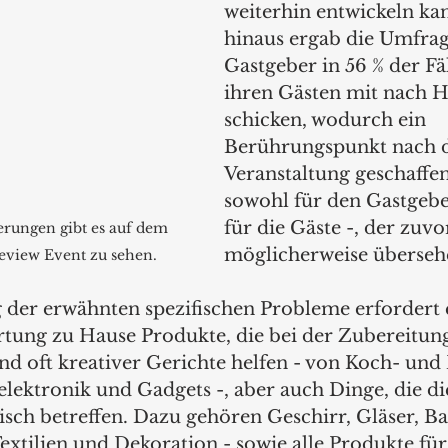
weiterhin entwickeln ka
hinaus ergab die Umfrage
Gastgeber in 56 % der Fäl
ihren Gästen mit nach H
schicken, wodurch ein 
Berührungspunkt nach d
Veranstaltung geschaffen
sowohl für den Gastgebe
für die Gäste -, der zuvo
rungen gibt es auf dem 
möglicherweise überseh
eview Event zu sehen.
der erwähnten spezifischen Probleme erfordert 
rtung zu Hause Produkte, die bei der Zubereitun
nd oft kreativer Gerichte helfen - von Koch- und
lektronik und Gadgets -, aber auch Dinge, die di
isch betreffen. Dazu gehören Geschirr, Gläser, Ba
extilien und Dekoration - sowie alle Produkte für