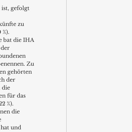
st, gefolgt 
ünfte zu 
 %).
bat die IHA 
 der 
rbundenen 
enennen. Zu 
en gehörten 
h der 
 die 
en für das 
2 %). 
enen die 
 
 hat und 