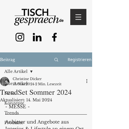
Registrieren
Beitrag
Alle Artikel
Christine Dicker
Alle Artikel
13. Mai 2024
2 Min. Lesezeit
TrendSet Sommer 2024
News
Aktualisiert:
14. Mai 2024
Konzepte
- MESSE -
Trends
Anbieter und Angebote aus 
Produkte
Interior & Lifestyle an einem Ort, 