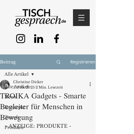
Registrieren
Beitrag
Alle Artikel
Christine Dicker
Alle Artikel
5. Feb. 2025
2 Min. Lesezeit
TROIKA Gadgets - Smarte
News
Begleiter für Menschen in
Konzepte
Bewegung
Trends
- ANZEIGE: PRODUKTE -
Produkte