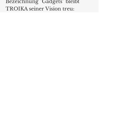
Bezeichnung "Gadgets" bleibt 
TROIKA seiner Vision treu: 
kreative Problemlösungen und 
smarte Begleiter für Menschen in 
Bewegung. Troika stellt auf der 
Ambiente in Halle 4.2, Stand F39 
aus.
https://business.troika.de/
Produkte
Alle ansehen
Aktuelle Beiträge