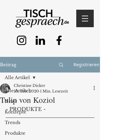
Registrieren
Beitrag
Alle Artikel
Christine Dicker
Alle Artikel
10. Feb. 2020
1 Min. Lesezeit
Tulip von Koziol
News
- PRODUKTE -
Konzepte
Trends
Produkte